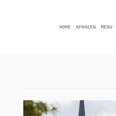
Skip
to
main
content
HOME
AFHALEN
MENU